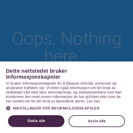
Oops. Nothing
here...
Dette nettstedet bruker
informasjonskapsler
Vi bruker informasjonskapsler for å tilpasse innhold, annonser og
Go Home
analysere trafikken vår. Vi deler også informasjon om din bruk av
nettstedet vårt med våre annonserings- og analysepartnere som kan
kombinere den med annen informasjon du har gitt dem eller som de
har samlet inn fra din bruk av tjenestene deres.
Les mer
INNSTILLINGER FOR INFORMASJONSKAPSLER
Godta alle
Avvis alle